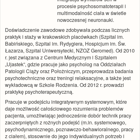
procesie psychosomatoterapii i
multimodalność ciała w świetle
nowoczesnej neuronauki.
Doświadczenie zawodowe zdobywała podczas licznych
praktyk i staży w krakowskich placówkach (Szpital im.
Babińskiego, Szpital im. Rydygiera, Hospicjum im. Św.
Łazarza, Szpital Uniwersytecki, NZOZ Geromed). Od 2010
r. jest związana z Centrum Medycznym i Szpitalem
„Ujastek”, gdzie pracuje jako psycholog na Oddziałach
Patologii Ciąży oraz Położniczym, przeprowadza badania
psychotechniczne oraz treningi relaksacyjne, a także jest
wykładowcą w Szkole Rodzenia. Od 2012 r. prowadzi
praktykę psychoterapeutyczną.
Pracuje w podejściu integratywnym systemowym, które
daje możliwość całościowego rozumienia problemów
pacjenta, umożliwiając jednocześnie dobór technik pracy
zaczerpniętych z rożnych podejść (m.in. systemowego,
psychodynamicznego, poznawczo-behawioralnego, pracy
z ciałem), stosownie do jego indywidualnych potrzeb i